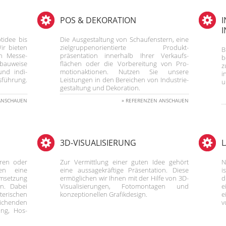
POS & DEKORATION
I
tidee bis
Die Ausgestaltung von Schaufenstern, eine
ir bieten
zielgruppenorientierte Produkt-
B
en Messe-
präsentation innerhalb Ihrer Verkaufs-
b
mbauweise
flächen oder die Vorbereitung von Pro-
z
und indi-
motionaktionen. Nutzen Sie unsere
i
sführung.
Leistungen in den Bereichen von Industrie-
u
gestaltung und Dekoration.
ANSCHAUEN
»
REFERENZEN ANSCHAUEN
3D-VISUALISIERUNG
L
uren oder
Zur Vermittlung einer guten Idee gehört
N
en eine
eine aussagekräftige Präsentation. Diese
i
msetzung
ermöglichen wir Ihnen mit der Hilfe von 3D-
d
n. Dabei
Visualisierungen, Fotomontagen und
e
terischen
konzeptionellen Grafikdesign.
e
ichenden
v
ing, Hos-