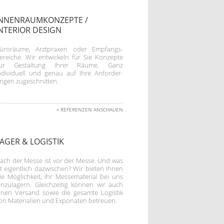
INNENRAUMKONZEPTE /
NTERIOR DESIGN
üroräume, Arztpraxen oder Empfangs-
ereiche. Wir entwickeln für Sie Konzepte
ur Gestaltung Ihrer Räume. Ganz
ndividuell und genau auf Ihre Anforder-
ngen zugeschnitten.
»
REFERENZEN ANSCHAUEN
AGER & LOGISTIK
ach der Messe ist vor der Messe. Und was
st eigentlich dazwischen? Wir bieten Ihnen
ie Möglichkeit, Ihr Messematerial bei uns
inzulagern. Gleichzeitig können wir auch
inen Versand sowie die gesamte Logistik
on Materialien und Exponaten betreuen.