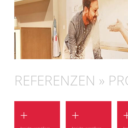
REFERENZEN » PR
+
+