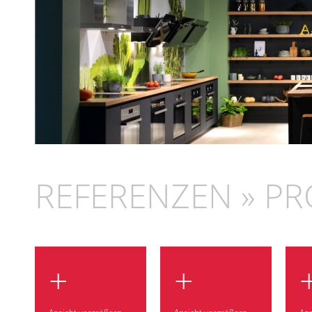
REFERENZEN » PR
+
+